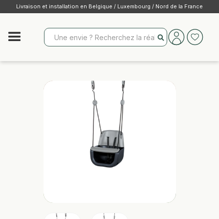
Livraison et installation en Belgique / Luxembourg / Nord de la France