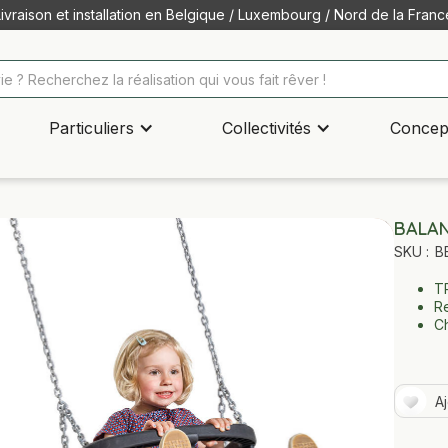
Livraison et installation en Belgique / Luxembourg / Nord de la Franc
Particuliers
Collectivités
Concep
BALAN
SKU :
B
TP
Re
Ch
A