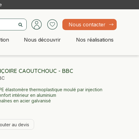
e
Nous contacter
tion
Nous découvrir
Nos réalisations
ÇOIRE CAOUTCHOUC - BBC
BC
E élastomère thermoplastique moulé par injection
nfort intérieur en aluminium
aînes en acier galvanisé
jouter au devis