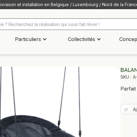
Livraison et installation en Belgique / Luxembourg / Nord de la Franc
Particuliers
Collectivités
Concep
BALAN
SKU :
A
Parfait
A