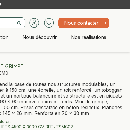
e
Nous contacter
tion
Nous découvrir
Nos réalisations
E GRIMPE
SMG
nd la base de toutes nos structures modulables, un
er à 150 cm, une échelle, un toit renforcé, un toboggan
et un portique balançoire et sa structure est en piquets
 90 × 90 mm avec coins arrondis. Mur de grimpe,
r 100 cm. Prises dʼescalade en béton résineux. Planches
s : 145 × 28 mm. Renforts en 70 × 38 mm
le en :
HETS 4500 X 3000 CM REF : TSMG02