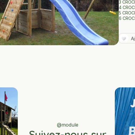
3 CROC
4 CROC
5 CROC
6 CROC
A
@module
Suivez-nous sur