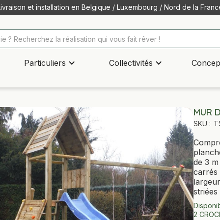
Livraison et installation en Belgique / Luxembourg / Nord de la Franc
Particuliers
Collectivités
Concep
MUR D
SKU :
T
Compre
planch
de 3 m 
carrés
largeu
striée
Disponib
2 CROC